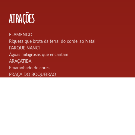
ATRAÇÕES
FLAMENGO
Riqueza que brota da terra: do cordel ao Natal
PARQUE NANCI
Águas milagrosas que encantam
ARAÇATIBA
Emaranhado de cores
PRAÇA DO BOQUEIRÃO
A origem das espécies
ITAIPUAÇU
Bem-vindo à floresta encantada do Papai Noel
PONTA NEGRA
Luzes que refletem no mar
CONTATO