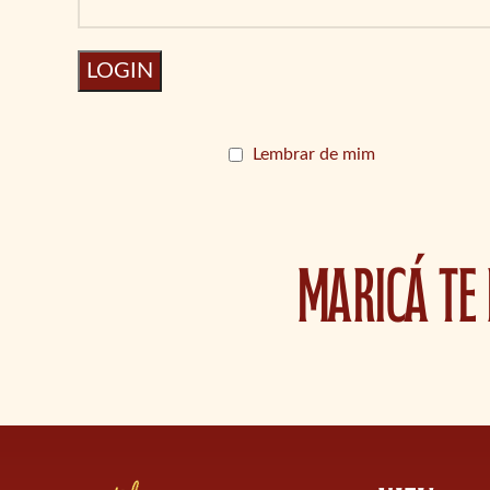
LOGIN
Lembrar de mim
Maricá te 