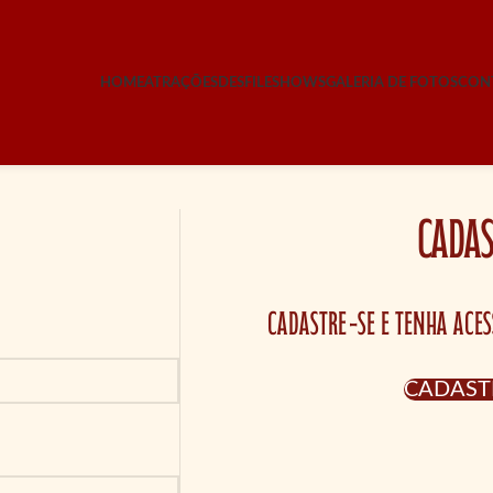
HOME
ATRAÇÕES
DESFILE
SHOWS
GALERIA DE FOTOS
CON
CADAS
Cadastre-se e tenha aces
CADAST