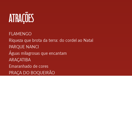
ATRAÇÕES
FLAMENGO
Riqueza que brota da terra: do cordel ao Natal
PARQUE NANCI
Águas milagrosas que encantam
ARAÇATIBA
Emaranhado de cores
PRAÇA DO BOQUEIRÃO
A origem das espécies
ITAIPUAÇU
Bem-vindo à floresta encantada do Papai Noel
PONTA NEGRA
Luzes que refletem no mar
CONTATO