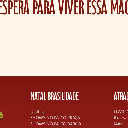
espera para viver essa mag
NATAL BRASILIDADE
ATRA
DESFILE
FLAME
SHOWS NO PALCO PRAÇA
Riqueza 
SHOWS NO PALCO BARCO
Natal